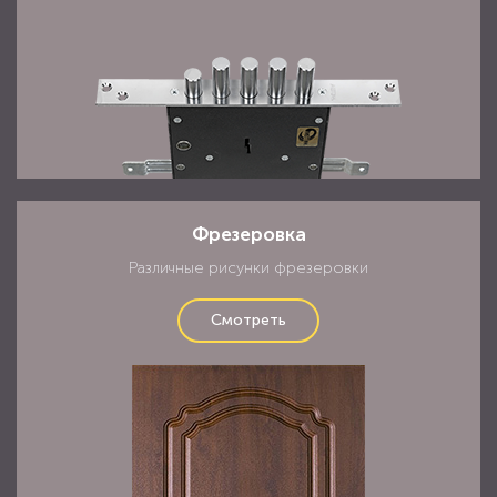
Фрезеровка
Различные рисунки фрезеровки
Смотреть