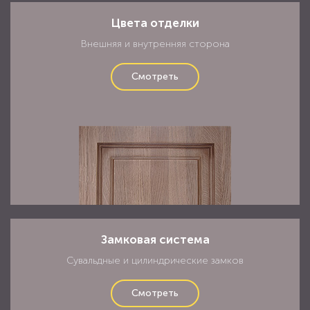
Цвета отделки
Внешняя и внутренняя сторона
Смотреть
Замковая система
Сувальдные и цилиндрические замков
Смотреть