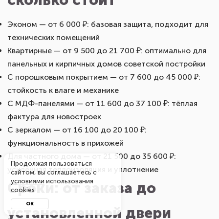
Эконом — от 6 000 ₽: базовая защита, подходит для
технических помещений
Квартирные — от 9 500 до 21 700 ₽: оптимально для
панельных и кирпичных домов советской постройки
С порошковым покрытием — от 7 600 до 45 000 ₽:
стойкость к влаге и механике
С МДФ-панелями — от 11 600 до 37 100 ₽: тёплая
фактура для новостроек
С зеркалом — от 16 100 до 20 100 ₽:
функциональность в прихожей
Для частного дома — от 21 500 до 35 600 ₽:
усиленная теплоизоляция и уплотнение
Продолжая пользоваться
Сроки: от заказа до
сайтом, вы соглашаетесь с
условиями
использования
cookies
установленной двери
ОК